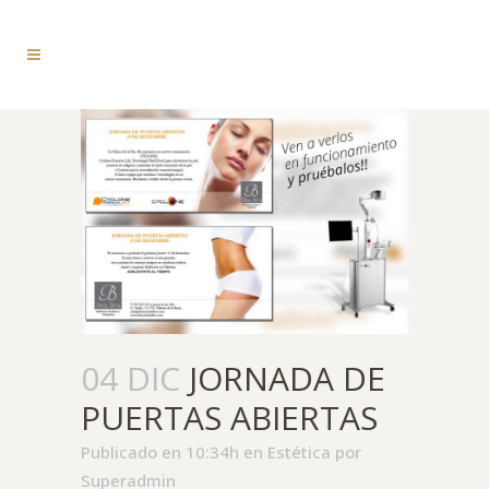
04 DIC
JORNADA DE
PUERTAS ABIERTAS
Publicado en 10:34h
en
Estética
por
Superadmin