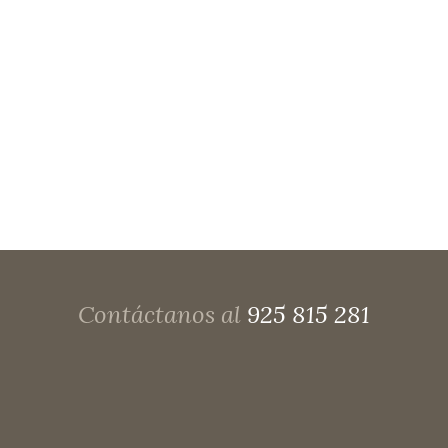
Stimulated Emission of Radiation») ( luz
amplificada por la emisión estimulada de
radiación) se utiliza para definir los
dispositivos que generan un tipo determinado
de luz electromagnética, la luz......
Contáctanos al
925 815 281