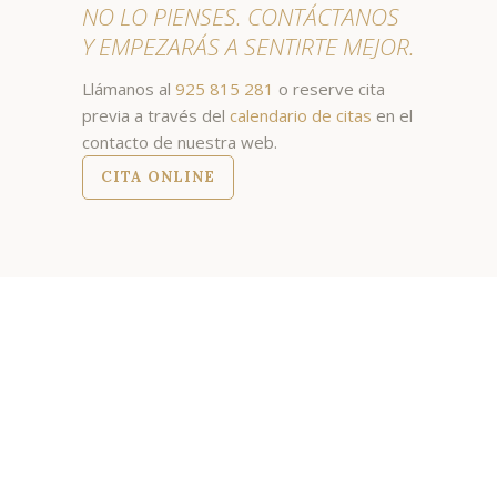
NO LO PIENSES. CONTÁCTANOS
Y EMPEZARÁS A SENTIRTE MEJOR.
Llámanos al
925 815 281
o reserve cita
previa a través del
calendario de citas
en el
contacto de nuestra web.
CITA ONLINE
Te informamos de lo que hacemos en
la clínica
NUESTRAS NOTICIAS