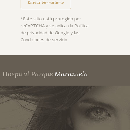
*Este sitio está protegido por
reCAPTCHA y se aplican la
Política
de privacidad
de Google y las
Condiciones de servicio
.
Hospital Parque
Marazuela