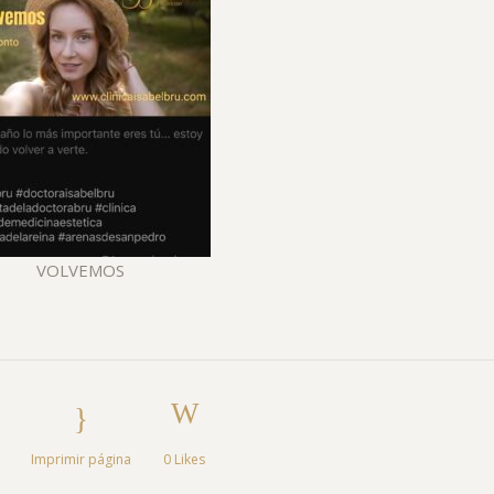
celulítica denominada “piel de
naranja”
Eliminamos el vello de forma
permanente y garantizada
LVEMOS
TRATAMIENTO DE LA OBESIDAD Y EL
SOBREPESO
Imprimir página
0
Likes