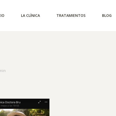
CIO
LA CLÍNICA
TRATAMIENTOS
BLOG
Podemos ralentizar el proceso
fisiológico de envejecimiento,
min
mediante modernos tratamientos
médicos para que seas tratada con
la mejor tecnología.
Recuperamos tu figura eliminando
el clásico aspecto de la piel