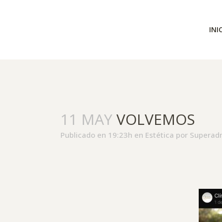
INI
11 MAY
VOLVEMOS
Publicado en 19:23h
en
Estética
por
Superad