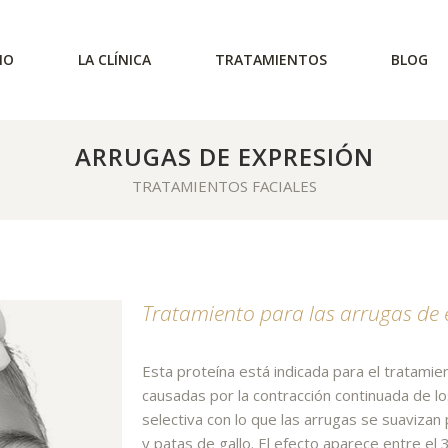
IO
LA CLÍNICA
TRATAMIENTOS
BLOG
ARRUGAS DE EXPRESIÓN
TRATAMIENTOS FACIALES
Tratamiento para las arrugas de 
Esta proteína está indicada para el tratami
Podemos ralentizar el proceso
fisiológico de envejecimiento,
causadas por la contracción continuada de lo
mediante modernos tratamientos
selectiva con lo que las arrugas se suavizan
médicos para que seas tratada con
la mejor tecnología.
y patas de gallo. El efecto aparece entre el 3