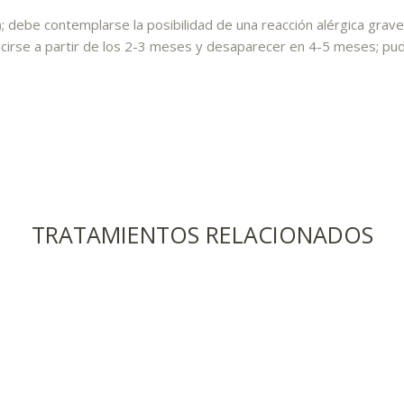
 debe contemplarse la posibilidad de una reacción alérgica grav
ducirse a partir de los 2-3 meses y desaparecer en 4-5 meses; pu
Eliminamos el vello de forma
permanente y garantizada
TRATAMIENTOS RELACIONADOS
TRATAMIENTO DE LA OBESIDAD Y EL
SOBREPESO