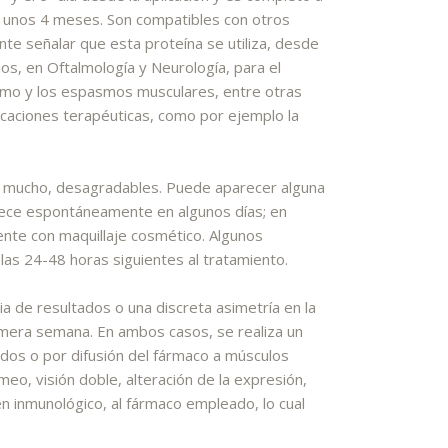
de unos 4 meses. Son compatibles con otros
te señalar que esta proteína se utiliza, desde
s, en Oftalmología y Neurología, para el
smo y los espasmos musculares, entre otras
icaciones terapéuticas, como por ejemplo la
o mucho, desagradables. Puede aparecer alguna
ece espontáneamente en algunos días; en
nte con maquillaje cosmético. Algunos
 las 24-48 horas siguientes al tratamiento.
ia de resultados o una discreta asimetría en la
rimera semana. En ambos casos, se realiza un
ados o por difusión del fármaco a músculos
o, visión doble, alteración de la expresión,
en inmunológico, al fármaco empleado, lo cual