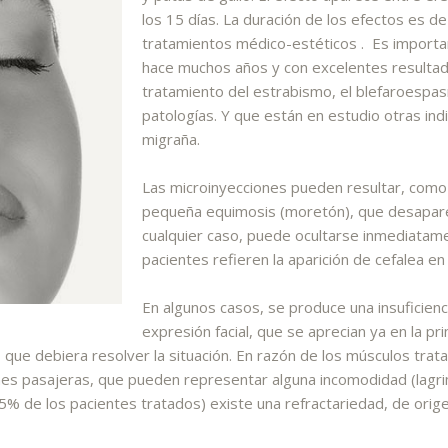
los 15 días. La duración de los efectos es 
tratamientos médico-estéticos . Es importan
hace muchos años y con excelentes resultado
tratamiento del estrabismo, el blefaroespa
patologías. Y que están en estudio otras ind
migraña.
Las microinyecciones pueden resultar, com
pequeña equimosis (moretón), que desapar
cualquier caso, puede ocultarse inmediatame
Recuperamos tu figura eliminando
pacientes refieren la aparición de cefalea en
el clásico aspecto de la piel
celulítica denominada “piel de
naranja”
En algunos casos, se produce una insuficienc
expresión facial, que se aprecian ya en la p
que debiera resolver la situación. En razón de los músculos trat
s pasajeras, que pueden representar alguna incomodidad (lagrime
 (5% de los pacientes tratados) existe una refractariedad, de orig