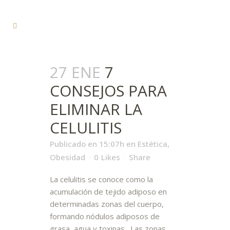
27 ENE
7
CONSEJOS PARA
ELIMINAR LA
CELULITIS
Publicado en 15:07h
en
Estética
,
Obesidad
0
Likes
Share
La celulitis se conoce como la
acumulación de tejido adiposo en
determinadas zonas del cuerpo,
formando nódulos adiposos de
grasa, agua y toxinas. Las zonas